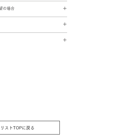
25cm
望の場合
：53cm 袖丈：76cm
00を頂戴致します
済み
せてコーディネート
でにスタジオに到着するよう手配致
し襦袢 / 腰紐2本 / 和装ベルト /
帯締め /しごき / はこせこ / 足袋 (足
トさせていただきます） / 草履 /
リストTOPに戻る