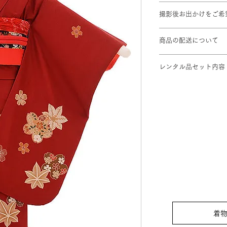
対応身長: 115cm～1
撮影後お出かけをご希
身丈 ： 133cm 肩裄
プラン料金に＋¥1,1
※標準サイズに調整
商品の配送について
※小物は着物に合わ
撮影ご予約2日前ま
レンタル品セット内容
します。
着物 / 結び帯 / 袖な
伊達締め / 帯揚げ / 
袋はそのままプレゼン
バッグ / 髪飾り
着物