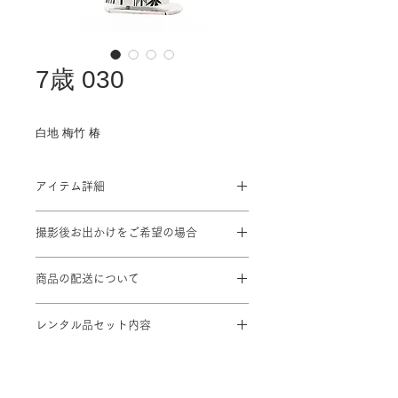
7歳 030
白地 梅竹 椿
アイテム詳細
対応身長: 115cm～125cm
撮影後お出かけをご希望の場合
身丈 ： 133cm 肩裄：53cm 袖丈：
76cm
プラン料金に＋¥1,100を頂戴致しま
商品の配送について
す
※標準サイズに調整済み
撮影ご予約2日前までにスタジオに到
※小物は着物に合わせてコーディネー
レンタル品セット内容
着するよう手配致します。
ト
着物 / 結び帯 / 袖なし襦袢 / 腰紐2本
/ 和装ベルト / 伊達締め / 帯揚げ / 帯
締め /しごき / はこせこ / 足袋 (足袋