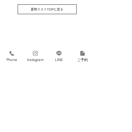
はそのままプレゼントさせていただき
着物リストTOPに戻る
ます） / 草履 / バッグ / 髪飾り
Phone
Instagram
LINE
ご予約