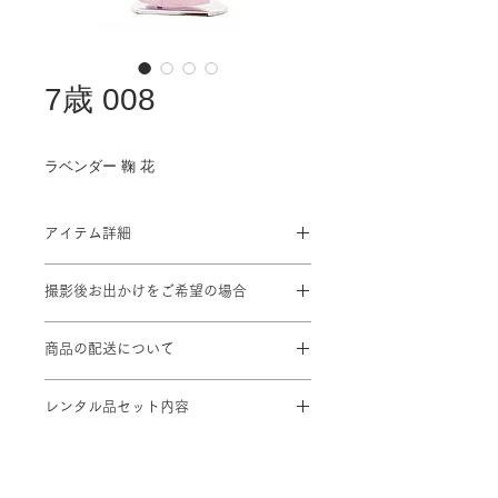
7歳 008
ラベンダー 鞠 花
アイテム詳細
対応身長: 115cm～125cm
撮影後お出かけをご希望の場合
身丈 ： 133cm 肩裄：54cm 袖丈：
76cm
プラン料金に＋¥1,100を頂戴致しま
商品の配送について
す
※標準サイズに調整済み
撮影ご予約2日前までにスタジオに到
※小物は着物に合わせてコーディネー
レンタル品セット内容
着するよう手配致します。
ト
着物 / 結び帯 / 袖なし襦袢 / 腰紐2本
/ 和装ベルト / 伊達締め / 帯揚げ / 帯
締め /しごき / はこせこ / 足袋 (足袋