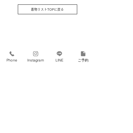
はそのままプレゼントさせていただき
着物リストTOPに戻る
ます） / 草履 / バッグ / 髪飾り
Phone
Instagram
LINE
ご予約