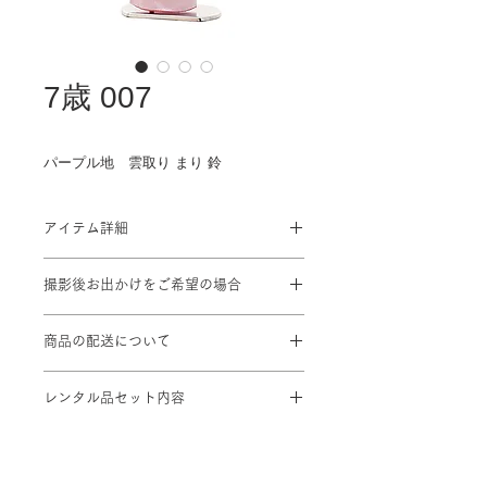
7歳 007
パープル地 雲取り まり 鈴
アイテム詳細
対応身長: 115cm～125cm
撮影後お出かけをご希望の場合
身丈 ： 133cm 肩裄：54cm 袖丈：
76cm
プラン料金に＋¥1,100を頂戴致しま
商品の配送について
す
※標準サイズに調整済み
撮影ご予約2日前までにスタジオに到
※小物は着物に合わせてコーディネー
レンタル品セット内容
着するよう手配致します。
ト
着物 / 結び帯 / 袖なし襦袢 / 腰紐2本
/ 和装ベルト / 伊達締め / 帯揚げ / 帯
締め /しごき / はこせこ / 足袋 (足袋