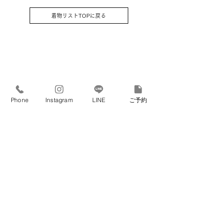
はそのままプレゼントさせていただき
着物リストTOPに戻る
ます） / 草履 / バッグ / 髪飾り
Phone
Instagram
LINE
ご予約