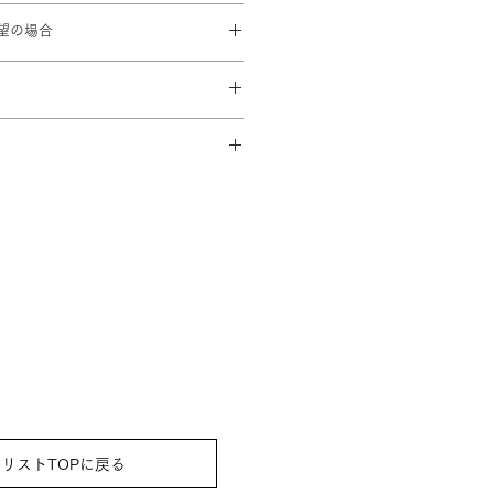
25cm
望の場合
：53cm 袖丈：76cm
00を頂戴致します
済み
せてコーディネート
でにスタジオに到着するよう手配致
し襦袢 / 腰紐2本 / 和装ベルト /
帯締め /しごき / はこせこ / 足袋 (足
トさせていただきます） / 草履 /
リストTOPに戻る