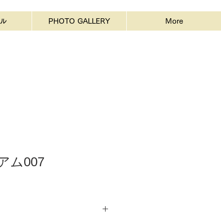
ル
PHOTO GALLERY
More
アム007