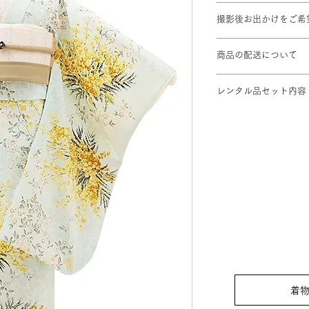
対応身長: 115cm～1
撮影後お出かけをご希
身丈 ： 133cm 肩裄
プラン料金に＋¥1,1
※標準サイズに調整
商品の配送について
※小物は着物に合わ
撮影ご予約2日前ま
レンタル品セット内容
します。
着物 / 結び帯 / 袖な
伊達締め / 帯揚げ / 
袋はそのままプレゼン
バッグ / 髪飾り
着物