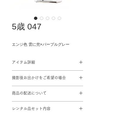
5歳 047
エンジ色 雲に兜×パープルグレー
アイテム詳細
対応身長: 100cm～110cm
撮影後お出かけをご希望の場合
身丈：60cm 肩裄：46cm 袖丈：
53cm（羽織）
プラン料金に＋¥1,100を頂戴致しま
袴丈：55cm（おへそからくるぶしま
商品の配送について
す
での長さ）
撮影ご予約2日前までにスタジオに到
※標準サイズに調整済み
レンタル品セット内容
着するよう手配致します。
※小物は着物に合わせてコーディネー
ト
①羽織 ②着物 ③袖なし襦袢 ④袴 ⑤角
帯 ⑥羽織紐 ⑦小物類 (扇子 /懐剣 /お
守り) ⑧草履 ⑨足袋 (足袋はそのまま