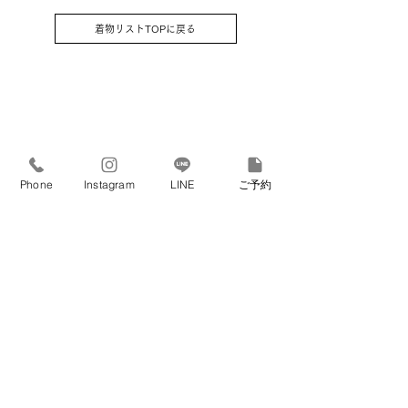
プレゼントさせていただきます）⑩腰
着物リストTOPに戻る
紐2本 & サスペンダー
Phone
Instagram
LINE
ご予約