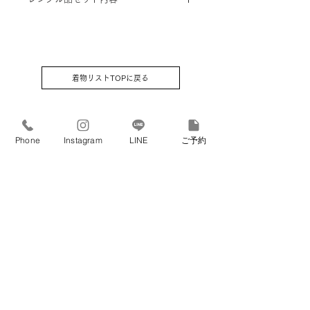
着するよう手配致します。
※小物は着物に合わせてコーディネー
ト
①羽織 ②着物 ③袖なし襦袢 ④袴 ⑤角
帯 ⑥羽織紐 ⑦小物類 (扇子 /懐剣 /お
守り) ⑧草履 ⑨足袋 (足袋はそのまま
プレゼントさせていただきます）⑩腰
着物リストTOPに戻る
紐2本 & サスペンダー
Phone
Instagram
LINE
ご予約