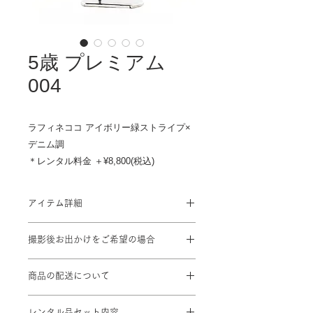
5歳 プレミアム
004
ラフィネココ アイボリー緑ストライプ×
デニム調
＊レンタル料金 ＋¥8,800(税込)
アイテム詳細
対応身長: 100cm～110cm
撮影後お出かけをご希望の場合
身丈：60cm 肩裄：46cm 袖丈：
53cm（羽織）
プラン料金に＋¥1,100を頂戴致しま
袴丈：55cm（おへそからくるぶしま
商品の配送について
す
での長さ）
撮影ご予約2日前までにスタジオに到
※標準サイズに調整済み
レンタル品セット内容