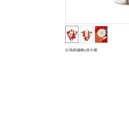
白地刺繍椿x赤大菊