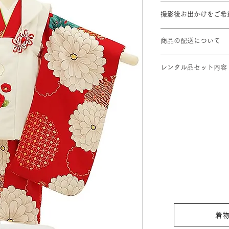
対応身長: 90cm～10
撮影後お出かけをご希
身丈：76cm 肩裄：
※標準サイズに調整
プラン料金に＋¥1,1
※総柄のため写真と
商品の配送について
撮影ご予約2日前ま
レンタル品セット内容
します。
①着物 ②被布コート 
足袋 (足袋はそのま
⑦巾着 ⑧髪飾り (
着物