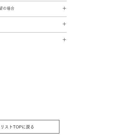
0cm
望の場合
42cm 袖丈：57cm
済み。
00を頂戴致します
少し異なることがあります。
でにスタジオに到着するよう手配致
③袖なし襦袢 ④草履 ⑤腰紐2本 ⑥
まプレゼントさせていただきます）
⑦⑧はお着物屋さんセレクトです)
リストTOPに戻る