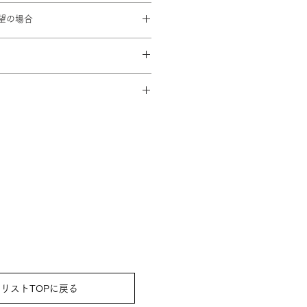
0cm
望の場合
42cm 袖丈：57cm
済み。
00を頂戴致します
少し異なることがあります。
でにスタジオに到着するよう手配致
③袖なし襦袢 ④草履 ⑤腰紐2本 ⑥
まプレゼントさせていただきます）
⑦⑧はお着物屋さんセレクトです)
リストTOPに戻る