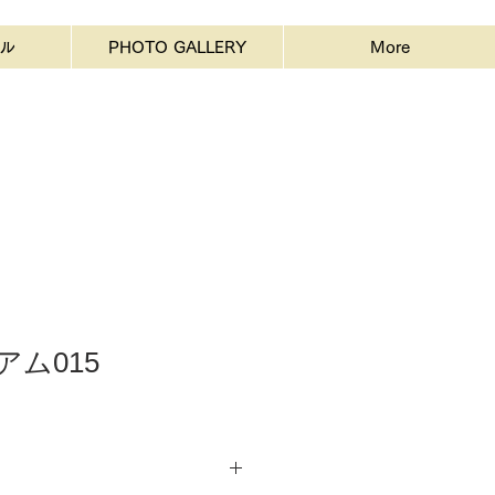
ル
PHOTO GALLERY
More
アム015