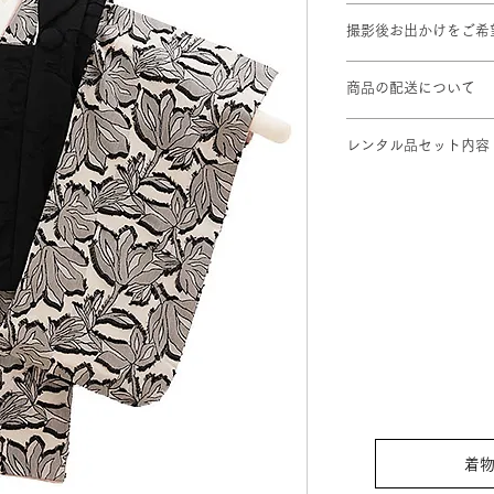
対応身長: 90cm～10
撮影後お出かけをご希
身丈：76cm 肩裄：
※標準サイズに調整
プラン料金に＋¥1,1
※総柄のため写真と
商品の配送について
撮影ご予約2日前ま
レンタル品セット内容
します。
①着物 ②被布コート 
足袋 (足袋はそのま
⑦巾着 ⑧髪飾り (
着物