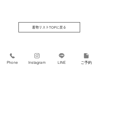
①着物 ②被布コート ③袖なし襦袢 ④
草履 ⑤腰紐2本 ⑥足袋 (足袋はそのま
まプレゼントさせていただきます）⑦
巾着 ⑧髪飾り (⑦⑧はお着物屋さんセ
着物リストTOPに戻る
レクトです)
Phone
Instagram
LINE
ご予約