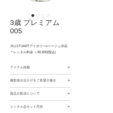
3歳 プレミアム
005
JILLSTUARTアイボリーxベージュ洋花
＊レンタル料金 ＋¥8,800(税込)
アイテム詳細
対応身長: 90cm～100cm
撮影後お出かけをご希望の場合
身丈：76cm 肩裄：42cm 袖丈：
57cm
プラン料金に＋¥1,100を頂戴致しま
※標準サイズに調整済み。
商品の配送について
す
※総柄のため写真と少し異なることが
撮影ご予約2日前までにスタジオに到
あります。
レンタル品セット内容
着するよう手配致します。