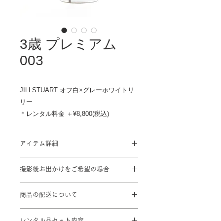
3歳 プレミアム
003
JILLSTUART オフ白×グレーホワイトリ
リー
＊レンタル料金 ＋¥8,800(税込)
アイテム詳細
対応身長: 90cm～100cm
撮影後お出かけをご希望の場合
身丈：76cm 肩裄：42cm 袖丈：
57cm
プラン料金に＋¥1,100を頂戴致しま
※標準サイズに調整済み。
商品の配送について
す
※総柄のため写真と少し異なることが
撮影ご予約2日前までにスタジオに到
あります。
レンタル品セット内容