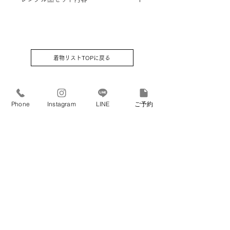
着するよう手配致します。
①着物 ②被布コート ③袖なし襦袢 ④
草履 ⑤腰紐2本 ⑥足袋 (足袋はそのま
まプレゼントさせていただきます）⑦
巾着 ⑧髪飾り (⑦⑧はお着物屋さんセ
着物リストTOPに戻る
レクトです)
Phone
Instagram
LINE
ご予約