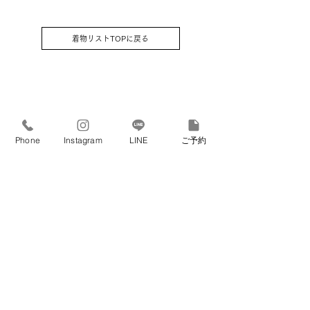
重ね衿 / 腰紐4本 / 和装ベルト / 伊達
締め2本 / 帯板 / 衿芯 / 草履 / 足袋
(足袋はそのままプレゼントさせてい
着物リストTOPに戻る
ただきます)
Phone
Instagram
LINE
ご予約