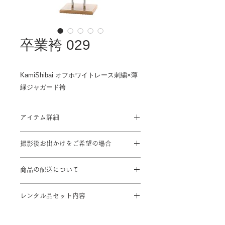
卒業袴 029
KamiShibai オフホワイトレース刺繍×薄
緑ジャガード袴
アイテム詳細
対応サイズ: 7号~13号
撮影後お出かけをご希望の場合
対応身長: 158cm～163cm
肩裄：６８㎝ 袖丈：７６㎝ 袴丈：
プラン料金に＋¥1,100を頂戴致しま
９５㎝
商品の配送について
す
※帯･小物は季節、年代に合わせてお
撮影ご予約2日前までにスタジオに到
着物屋さんセレクトでのレンタルです
レンタル品セット内容
着するよう手配致します。
※ブーツはセットに含まれませんので
お客様ご自身でご用意下さい。
着物 / 袴 / 半幅帯 / 長襦袢 / 肌襦袢 /