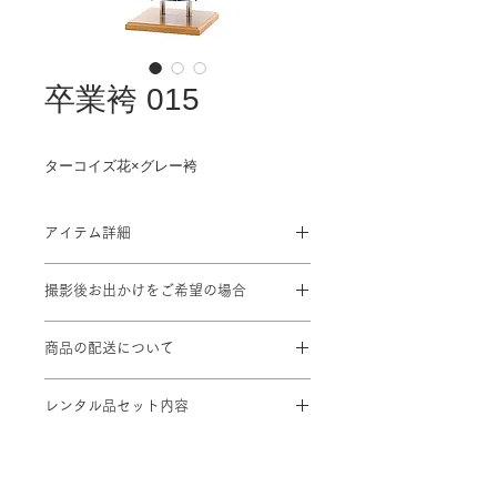
卒業袴 015
ターコイズ花×グレー袴
アイテム詳細
対応サイズ: 7号~13号
撮影後お出かけをご希望の場合
対応身長: 158cm～163cm
肩裄：68cm 袖丈：76cm 袴丈：
プラン料金に＋¥1,100を頂戴致しま
95cm
商品の配送について
す
※帯･小物は季節、年代に合わせてお
撮影ご予約2日前までにスタジオに到
着物屋さんセレクトでのレンタルです
レンタル品セット内容
着するよう手配致します。
※ブーツはセットに含まれませんので
お客様ご自身でご用意下さい。
着物 / 袴 / 半幅帯 / 長襦袢 / 肌襦袢 /
重ね衿 / 腰紐4本 / 和装ベルト / 伊達
締め2本 / 帯板 / 衿芯 / 草履 / 足袋